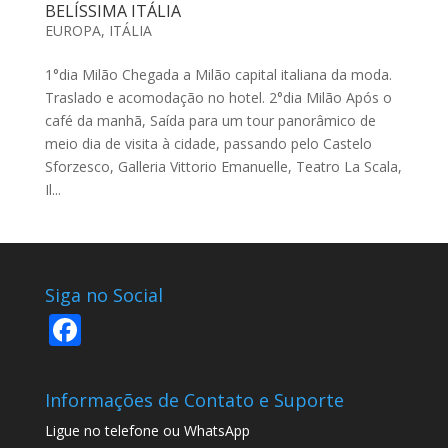
BELÍSSIMA ITÁLIA
EUROPA
,
ITÁLIA
1°dia Milão Chegada a Milão capital italiana da moda.
Traslado e acomodação no hotel. 2°dia Milão Após o
café da manhã, Saída para um tour panorâmico de
meio dia de visita à cidade, passando pelo Castelo
Sforzesco, Galleria Vittorio Emanuelle, Teatro La Scala,
Il...
Siga no Social
F
ac
e
Informações de Contato e Suporte
b
Ligue no telefone ou WhatsApp