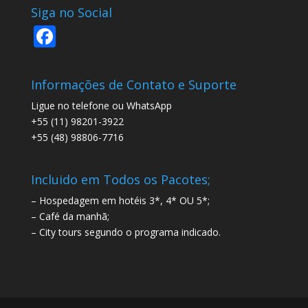
Siga no Social
F
ac
e
Informações de Contato e Suporte
b
Ligue no telefone ou WhatsApp
o
+55 (11) 98201-3922
+55 (48) 98806-7716
o
k
Incluido em Todos os Pacotes;
– Hospedagem em hotéis 3*, 4* OU 5*;
– Café da manhã;
– City tours segundo o programa indicado.